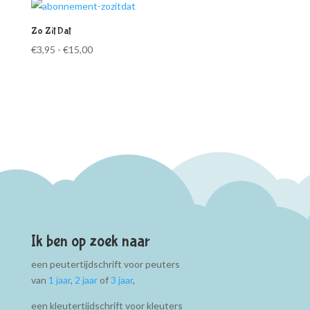
€59,99
€14,95
Zo Zit Dat
Prijsklasse:
€
3,95
-
€
15,00
€3,95
tot
€15,00
Ik ben op zoek naar
een peutertijdschrift voor peuters
van
1 jaar
,
2 jaar
of
3 jaar
,
een kleutertijdschrift voor kleuters