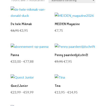
De hele Mikmak
MEIDEN Magazine
Oorspronkelijke
Huidige
€
6,91
€
3,95
€
7,75
prijs
prijs
was:
is:
€6,91.
€3,95.
Panna
Penny paardentijdschrift
Prijsklasse:
Oorspronkelijke
Huidige
€
33,00
-
€
77,88
€
9,95
€
7,95
€33,00
prijs
prijs
tot
was:
is:
€77,88
€9,95.
€7,95.
Quest Junior
Tina
Prijsklasse:
Prijsklasse:
€
23,99
-
€
59,99
€
13,95
-
€
14,95
€23,99
€13,95
tot
tot